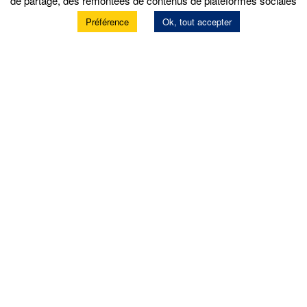
de partage, des remontées de contenus de plateformes sociales
Préférence
Ok, tout accepter
Services
Prendre rendez-vous
Prestations atelier
Garantie constructeur
Location de matériels
Contrôle technique
Nos offres d’emploi
Politique de confidentialité
Produits
Pneus pas cher