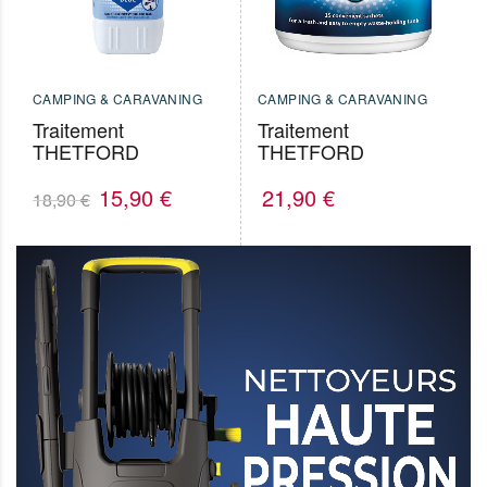
CAMPING & CARAVANING
CAMPING & CARAVANING
Traitement
Traitement
THETFORD
THETFORD
Le
15,90
€
Le
21,90
€
18,90
€
prix
prix
initial
actuel
était :
est :
18,90 €.
15,90 €.