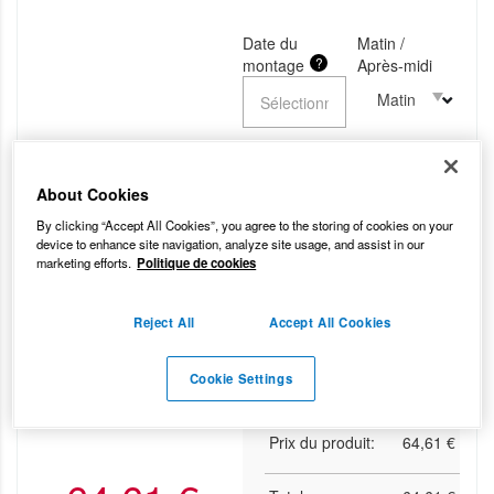
Date du
Matin /
?
montage
Après-midi
Matin
?
Garantie pneus
Je prends la garantie
About Cookies
pneus à vie
By clicking “Accept All Cookies”, you agree to the storing of cookies on your
device to enhance site navigation, analyze site usage, and assist in our
0,00
€
marketing efforts.
Politique de cookies
Prix hors montage - plus
d'infos auprès de votre centre
Reject All
Accept All Cookies
Cookie Settings
Prix des options:
0,00
€
Prix du produit:
64,61
€