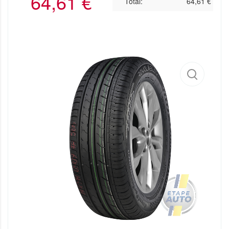
64,61
€
Total:
64,61
€