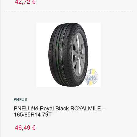
42,72
€
PNEUS
PNEU été Royal Black ROYALMILE –
165/65R14 79T
46,49
€