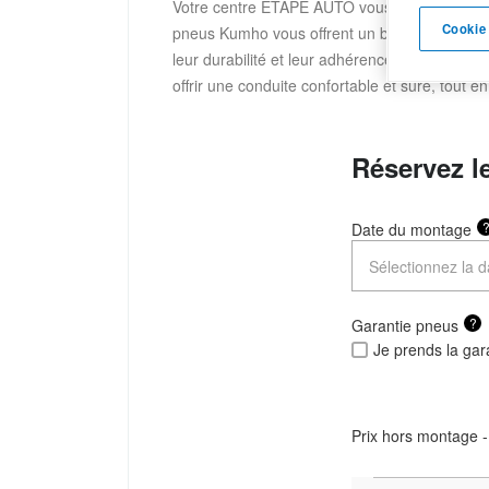
Votre centre ETAPE AUTO vous propose ce
Cookie
pneus Kumho vous offrent un bon équilibre ent
leur durabilité et leur adhérence sur différ
offrir une conduite confortable et sûre, tout en
Réservez l
Date du montage
?
Garantie pneus
Je prends la gar
Prix hors montage -