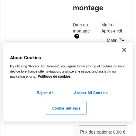
montage
Date du
Matin /
montage
Après-midi
?
Matin
About Cookies
?
Garantie pneus
By clicking “Accept All Cookies”, you agree to the storing of cookies on your
Je prends la garantie
device to enhance site navigation, analyze site usage, and assist in our
marketing efforts.
Politique de cookies
pneus à vie
0,00
€
Reject All
Accept All Cookies
Prix hors montage - plus
d'infos auprès de votre
Cookie Settings
centre
Prix des options:
0,00
€