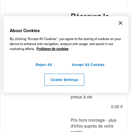
Réservez le
montage
About Cookies
By clicking “Accept All Cookies”, you agree to the storing of cookies on your
device to enhance site navigation, analyze site usage, and assist in our
Date du
Matin /
marketing efforts.
Politique de cookies
montage
Après-midi
?
Matin
Reject All
Accept All Cookies
Cookie Settings
?
Garantie pneus
Je prends la garantie
pneus à vie
0,00
€
Prix hors montage - plus
d'infos auprès de votre
centre