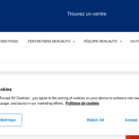
Trouvez un centre
OMOTIONS
J'ENTRETIENS MON AUTO
J'ÉQUIPE MON AUTO
OUTI
ican 10L. Homologué carburant
okies
 10L.
Accept All Cookies”, you agree to the storing of cookies on your device to enhance site nav
usage, and assist in our marketing efforts.
Politique de cookies
urant
 Settings
Reject All
Accept 