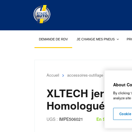
DEMANDE DE RDV
JE CHANGE MES PNEUS
PR
Accueil
accessoires-outillage
XLTECH jerr
About Co
XLTECH jerrican
By clicking “
analyze site 
Homologué carb
Cookie
UGS :
IMPE506021
En Stock