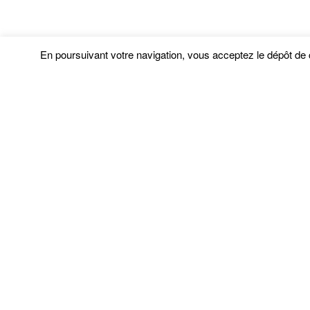
En poursuivant votre navigation, vous acceptez le dépôt de
Services
Produ
Prendre rendez-vous
Pne
Prestations atelier
Pne
Garantie constructeur
Son
Location de matériels
Sécu
Contrôle technique
Cam
Nos offres d’emploi
Rem
Politique de confidentialité