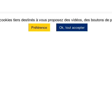
 cookies tiers destinés à vous proposez des vidéos, des boutons de
Préférence
Ok, tout accepter
its
us pas cher
us Michelin
 & téléphonie
rité
ping & caravaning
orquage