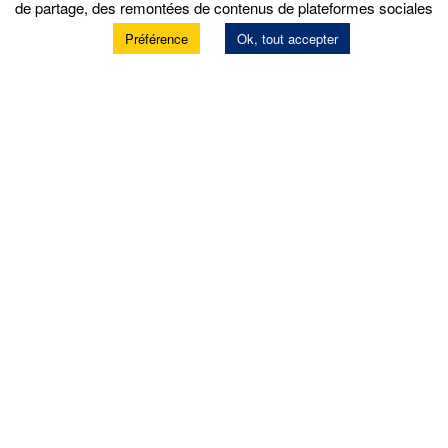
de partage, des remontées de contenus de plateformes sociales
Préférence
Ok, tout accepter
Services
Prendre rendez-vous
Prestations atelier
Garantie constructeur
Location de matériels
Contrôle technique
Nos offres d’emploi
Politique de confidentialité
Produits