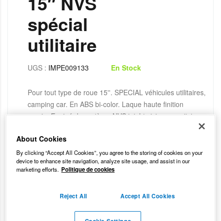
15″ NVS
spécial
utilitaire
UGS :
IMPE009133
En Stock
Pour tout type de roue 15''. SPECIAL véhicules utilitaires,
camping car. En ABS bi-color. Laque haute finition
vernie. Equipé du système NVS 'night vision security' :
pastille réfléchissante assurant une visibilité de nuit pour
About Cookies
une sécurité accrue. La fixation se fait par simple
clipsage sur la jante. Lot de 4 enjoliveurs en boîte vitrine.
By clicking “Accept All Cookies”, you agree to the storing of cookies on your
device to enhance site navigation, analyze site usage, and assist in our
marketing efforts.
Politique de cookies
55,50
€
Reject All
Accept All Cookies
Cookie Settings