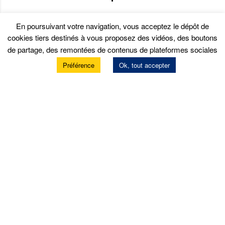
En poursuivant votre navigation, vous acceptez le dépôt de
cookies tiers destinés à vous proposez des vidéos, des boutons
de partage, des remontées de contenus de plateformes sociales
Préférence
Ok, tout accepter
Services
Prendre rendez-vous
Prestations atelier
Garantie constructeur
Location de matériels
Contrôle technique
Nos offres d’emploi
Politique de confidentialité