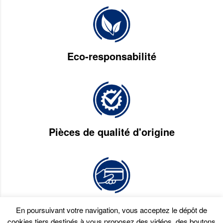
Eco-responsabilité
Pièces de qualité d'origine
Paiement en plusieurs fois
En poursuivant votre navigation, vous acceptez le dépôt de
cookies tiers destinés à vous proposez des vidéos, des boutons