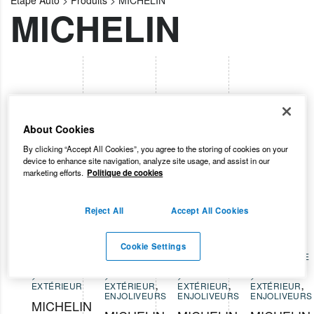
Etape Auto
>
Produits
>
MICHELIN
MICHELIN
About Cookies
By clicking “Accept All Cookies”, you agree to the storing of cookies on your
device to enhance site navigation, analyze site usage, and assist in our
marketing efforts.
Politique de cookies
Reject All
Accept All Cookies
Cookie Settings
COSMÉTIQUE
COSMÉTIQUE
COSMÉTIQUE
COSMÉTIQUE
AUTO
AUTO
AUTO
AUTO
>
>
>
>
EXTÉRIEUR
EXTÉRIEUR
,
EXTÉRIEUR
,
EXTÉRIEUR
,
ENJOLIVEURS
ENJOLIVEURS
ENJOLIVEURS
MICHELIN