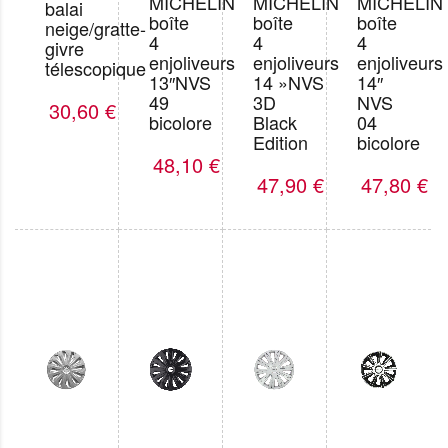
MICHELIN
MICHELIN
MICHELIN
balai
boîte
boîte
boîte
neige/gratte-
4
4
4
givre
enjoliveurs
enjoliveurs
enjoliveurs
télescopique
13″NVS
14 »NVS
14″
49
3D
NVS
30,60
€
bicolore
Black
04
Edition
bicolore
48,10
€
47,90
€
47,80
€