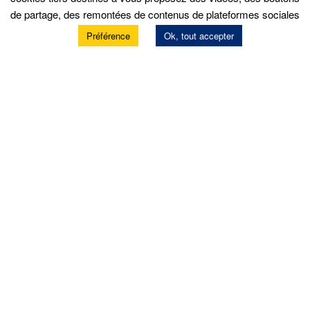
de partage, des remontées de contenus de plateformes sociales
Préférence
Ok, tout accepter
Services
Prendre rendez-vous
Prestations atelier
Garantie constructeur
Location de matériels
Contrôle technique
Nos offres d’emploi
Politique de confidentialité